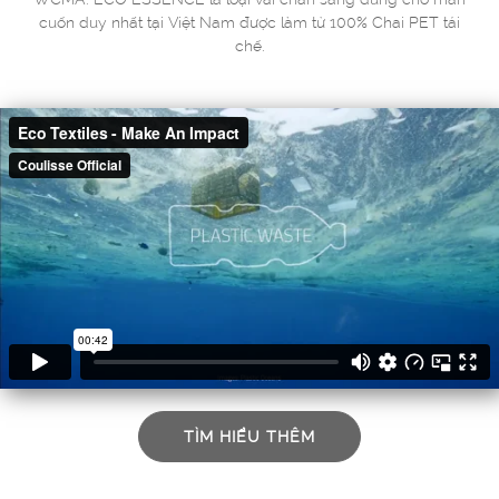
cuốn duy nhất tại Việt Nam được làm từ 100% Chai PET tái
chế.
TÌM HIỂU THÊM