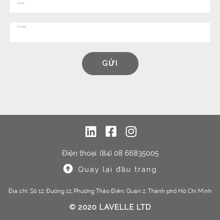
GỬI
Điện thoại: (84) 08 66835005
Quay lại đầu trang
Địa chỉ: Số 12, Đường 12, Phường Thảo Điền, Quận 2, Thành phố Hồ Chí Minh
© 2020 LAVELLE LTD