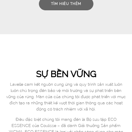
TÌM HIỂU THÊM
SỰ BỀN VỮNG
Lavelle cam kết nguồn cung ứng và quy trình sản xuất luôn
luôn chú trọng đến bảo vệ môi trường và sự phát triển bền
vững của rừng. Màn cửa của chúng tôi được phát triển với mục
đích tạo ra những thiết kế vượt thời gian thông qua các hoạt
động có trách nhiệm với xã hội.
Điều đặc biệt chúng tôi mang đến là Bộ sưu tập ECO
ESSENCE của Coulisse – đã dành Giải thưởng Sản phẩm
WCMA. ECO ESSENCE là loại vải chắn sáng dùng cho màn